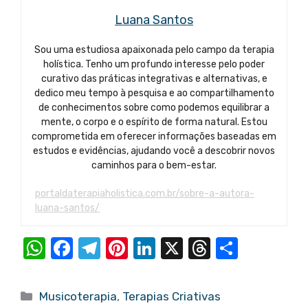
Luana Santos
Sou uma estudiosa apaixonada pelo campo da terapia
holística. Tenho um profundo interesse pelo poder
curativo das práticas integrativas e alternativas, e
dedico meu tempo à pesquisa e ao compartilhamento
de conhecimentos sobre como podemos equilibrar a
mente, o corpo e o espírito de forma natural. Estou
comprometida em oferecer informações baseadas em
estudos e evidências, ajudando você a descobrir novos
caminhos para o bem-estar.
portaldaterapiaholistica.com.br/sobre-a-autora-
luana-santos/
W
F
T
Pi
Li
X
T
S
h
a
el
nt
n
hr
h
at
c
e
er
k
e
ar
Categorias
Musicoterapia
,
Terapias Criativas