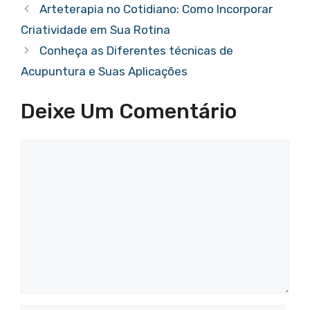
s
e
gr
e
e
a
e
Arteterapia no Cotidiano: Como Incorporar
A
b
a
st
dI
d
Criatividade em Sua Rotina
p
o
m
n
s
Conheça as Diferentes técnicas de
p
o
Acupuntura e Suas Aplicações
k
Deixe Um Comentário
Comentário