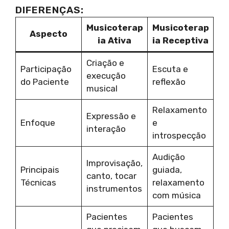
DIFERENÇAS:
Musicoterap
Musicoterap
Aspecto
ia Ativa
ia Receptiva
Criação e
Participação
Escuta e
execução
do Paciente
reflexão
musical
Relaxamento
Expressão e
Enfoque
e
interação
introspecção
Audição
Improvisação,
Principais
guiada,
canto, tocar
Técnicas
relaxamento
instrumentos
com música
Pacientes
Pacientes