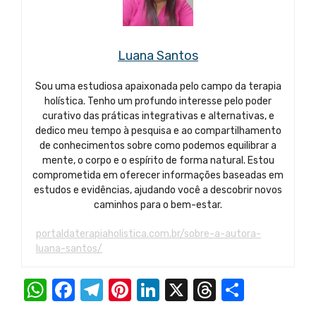
Luana Santos
Sou uma estudiosa apaixonada pelo campo da terapia
holística. Tenho um profundo interesse pelo poder
curativo das práticas integrativas e alternativas, e
dedico meu tempo à pesquisa e ao compartilhamento
de conhecimentos sobre como podemos equilibrar a
mente, o corpo e o espírito de forma natural. Estou
comprometida em oferecer informações baseadas em
estudos e evidências, ajudando você a descobrir novos
caminhos para o bem-estar.
portaldaterapiaholistica.com.br/sobre-a-autora-
luana-santos/
W
F
T
Pi
Li
X
T
S
h
a
el
nt
n
hr
h