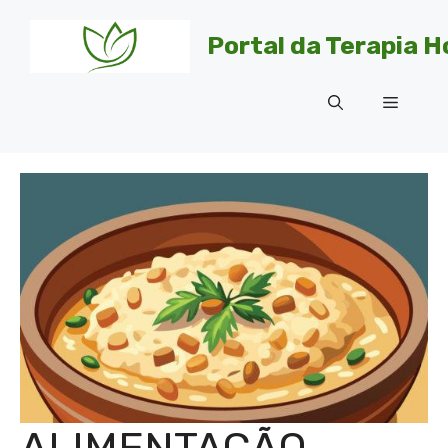
Pular
para
Portal da Terapia H
o
conteúdo
Menu
ALIMENTAÇÃO