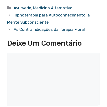
at
c
e
er
k
e
ar
Categorias
Ayurveda
,
Medicina Alternativa
s
e
gr
e
e
a
e
Hipnoterapia para Autoconhecimento: a
A
b
a
st
dI
d
Mente Subconsciente
p
o
m
n
s
As Contraindicações da Terapia Floral
p
o
Deixe Um Comentário
k
Comentário