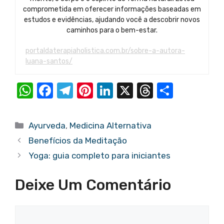
comprometida em oferecer informações baseadas em
estudos e evidências, ajudando você a descobrir novos
caminhos para o bem-estar.
portaldaterapiaholistica.com.br/sobre-a-autora-
luana-santos/
W
F
T
Pi
Li
X
T
S
h
a
el
nt
n
hr
h
at
c
e
er
k
e
ar
Categorias
Ayurveda
,
Medicina Alternativa
s
e
gr
e
e
a
e
Benefícios da Meditação
A
b
a
st
dI
d
Yoga: guia completo para iniciantes
p
o
m
n
s
Deixe Um Comentário
p
o
k
Comentário