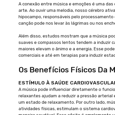
A conexão entre música e emoções é uma das c
arte. Ao ouvir uma melodia, nosso cérebro ativ
hipocampo, responsáveis pelo processamento 
canção pode nos levar às lágrimas ou nos ench
Além disso, estudos mostram que a música po
suaves e compassos lentos tendem a induzir c
maiores elevam o ânimo e a energia. Esse pod
comerciais e até em terapias para induzir esta
Os Benefícios Físicos Da 
ESTÍMULO À SAÚDE CARDIOVASCULA
A música pode influenciar diretamente o funci
relaxantes ajudam a reduzir a pressão arteria
um estado de relaxamento. Por outro lado, mú
atividades físicas, estimulam o sistema cardi
maneira saudável. Esse efeito é amplamente ut