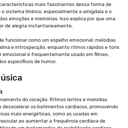
aracterísticas mais fascinantes dessa forma de
a o sistema límbico, especialmente a amígdala e o
das emoções e memórias. Isso explica por que uma
er de alegria instantaneamente.
de funcionar como um espelho emocional: melodias
alma e introspecção, enquanto ritmos rápidos e tons
er emocional é frequentemente usado em filmes,
dos específicos de humor.
Música
R
onamento do coração. Ritmos lentos e melodias
l e desacelerar os batimentos cardíacos, promovendo
sicas mais energéticas, como as usadas em
ovascular ao aumentar a frequência cardíaca de
ilizado em tratamentos de reabilitação cardíaca,