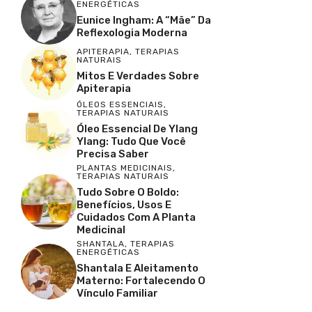
ENERGÉTICAS
Eunice Ingham: A “Mãe” Da
Reflexologia Moderna
APITERAPIA
,
TERAPIAS
NATURAIS
Mitos E Verdades Sobre
Apiterapia
ÓLEOS ESSENCIAIS
,
TERAPIAS NATURAIS
Óleo Essencial De Ylang
Ylang: Tudo Que Você
Precisa Saber
PLANTAS MEDICINAIS
,
TERAPIAS NATURAIS
Tudo Sobre O Boldo:
Benefícios, Usos E
Cuidados Com A Planta
Medicinal
SHANTALA
,
TERAPIAS
ENERGÉTICAS
Shantala E Aleitamento
Materno: Fortalecendo O
Vínculo Familiar