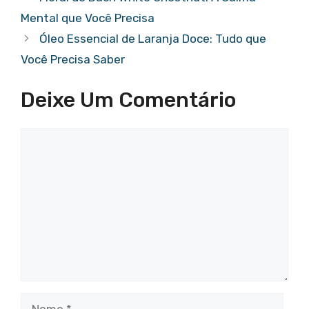
A
b
a
st
dI
d
Mental que Você Precisa
p
o
m
n
s
Óleo Essencial de Laranja Doce: Tudo que
p
o
Você Precisa Saber
k
Deixe Um Comentário
Comentário
Nome