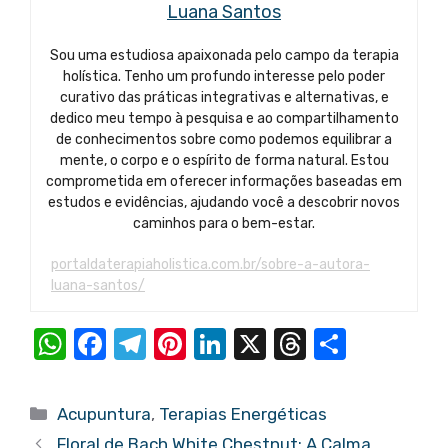
Luana Santos
Sou uma estudiosa apaixonada pelo campo da terapia
holística. Tenho um profundo interesse pelo poder
curativo das práticas integrativas e alternativas, e
dedico meu tempo à pesquisa e ao compartilhamento
de conhecimentos sobre como podemos equilibrar a
mente, o corpo e o espírito de forma natural. Estou
comprometida em oferecer informações baseadas em
estudos e evidências, ajudando você a descobrir novos
caminhos para o bem-estar.
portaldaterapiaholistica.com.br/sobre-a-autora-
luana-santos/
W
F
T
Pi
Li
X
T
S
h
a
el
nt
n
hr
h
at
c
e
er
k
e
ar
Categorias
Acupuntura
,
Terapias Energéticas
s
e
gr
e
e
a
e
Floral de Bach White Chestnut: A Calma