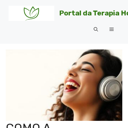
Pular
para
Portal da Terapia H
o
conteúdo
Menu
COMO A