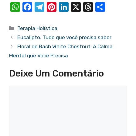
W
F
T
Pi
Li
X
T
S
h
a
el
nt
n
hr
h
at
c
e
er
k
e
ar
Categorias
Terapia Holística
s
e
gr
e
e
a
e
Eucalipto: Tudo que você precisa saber
A
b
a
st
dI
d
Floral de Bach White Chestnut: A Calma
p
o
m
n
s
Mental que Você Precisa
p
o
Deixe Um Comentário
k
Comentário