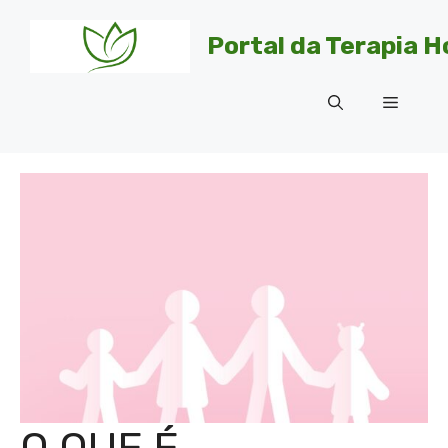
Pular
para
Portal da Terapia H
o
conteúdo
Menu
O QUE É