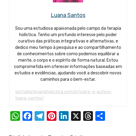
Luana Santos
Sou uma estudiosa apaixonada pelo campo da terapia
holística. Tenho um profundo interesse pelo poder
curativo das práticas integrativas e alternativas, e
dedico meu tempo à pesquisa e ao compartilhamento
de conhecimentos sobre como podemos equilibrar a
mente, o corpo e o espírito de forma natural. Estou
comprometida em oferecer informações baseadas em
estudos e evidências, ajudando você a descobrir novos
caminhos para o bem-estar.
portaldaterapiaholistica.com.br/sobre-a-autora-
luana-santos/
W
F
T
Pi
Li
X
T
S
h
a
el
nt
n
hr
h
at
c
e
er
k
e
ar
Categorias