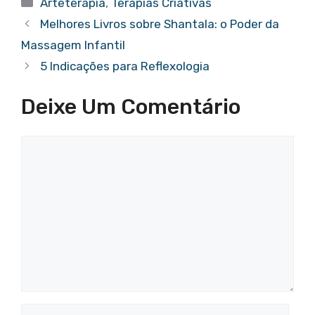
Arteterapia
,
Terapias Criativas
s
e
gr
e
e
a
e
Melhores Livros sobre Shantala: o Poder da
A
b
a
st
dI
d
Massagem Infantil
p
o
m
n
s
5 Indicações para Reflexologia
p
o
Deixe Um Comentário
k
Comentário
Nome