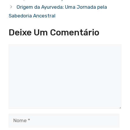
A
b
a
st
dI
d
Origem da Ayurveda: Uma Jornada pela
p
o
m
n
s
Sabedoria Ancestral
p
o
Deixe Um Comentário
k
Comentário
Nome