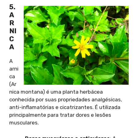
5.
A
R
NI
C
A
A
arni
ca
(Ar
nica montana) é uma planta herbácea
conhecida por suas propriedades analgésicas,
anti-inflamatórias e cicatrizantes. É utilizada
principalmente para tratar dores e lesões
musculares.