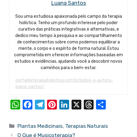
Luana Santos
Sou uma estudiosa apaixonada pelo campo da terapia
holística. Tenho um profundo interesse pelo poder
curativo das práticas integrativas e alternativas, e
dedico meu tempo à pesquisa e ao compartilhamento
de conhecimentos sobre como podemos equilibrar a
mente, o corpo e o espírito de forma natural. Estou
comprometida em oferecer informações baseadas em
estudos e evidências, ajudando você a descobrir novos
caminhos para o bem-estar.
portaldaterapiaholistica.com.br/sobre-a-autora-
luana-santos/
W
F
T
Pi
Li
X
T
S
h
a
el
nt
n
hr
h
at
c
e
er
k
e
ar
Categorias
Plantas Medicinais
,
Terapias Naturais
s
e
gr
e
e
a
e
O Que é Musicoterapia?